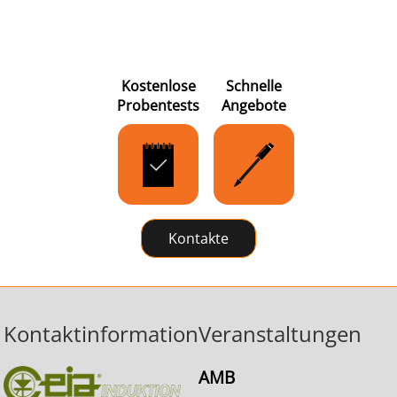
Kostenlose
Schnelle
Probentests
Angebote
Schrumpfverbindung
Kontakte
Generator mit
Generatoren
Steuerge
Controller
Kontaktinformation
Veranstaltungen
AMB