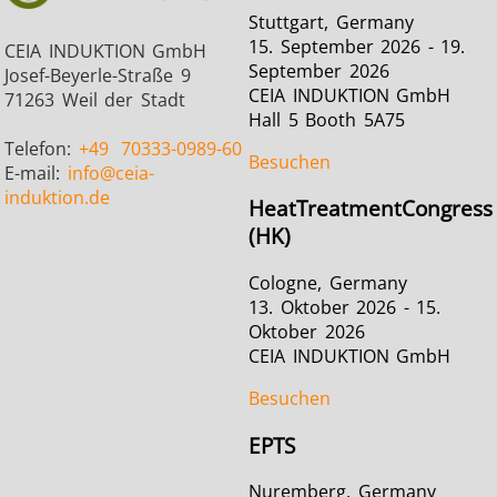
Serie SH
Heizkopf
Induktions
Stuttgart, Germany
15. September 2026 - 19.
CEIA INDUKTION GmbH
September 2026
Josef-Beyerle-Straße 9
CEIA INDUKTION GmbH
71263 Weil der Stadt
Hall 5 Booth 5A75
Telefon:
+49
70333-0989-60
Besuchen
Automotive
Befestigung
Draht-
E-mail:
info
@ceia-
Kabelprod
induktion.de
HeatTreatmentCongress
(HK)
Cologne, Germany
13. Oktober 2026 - 15.
Oktober 2026
CEIA INDUKTION GmbH
Grüne Energie
Halbleiter
HVA
Besuchen
EPTS
Nuremberg, Germany