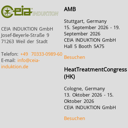
AMB
Medizin und
Metallwerkzeuge
Rechenze
Stuttgart, Germany
15. September 2026 - 19.
Pharma
& K
CEIA INDUKTION GmbH
September 2026
Josef-Beyerle-Straße 9
CEIA INDUKTION GmbH
71263 Weil der Stadt
Hall 5 Booth 5A75
Telefon:
+49
70333-0989-60
Besuchen
E-mail:
info
@ceia-
induktion.de
HeatTreatmentCongress
(HK)
Cologne, Germany
13. Oktober 2026 - 15.
Oktober 2026
CEIA INDUKTION GmbH
Besuchen