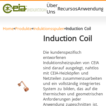
Qualität
Über
Recursos
Anwendung
Veranstaltungen
Uns
Blog
FAQ
Home
Produkte
Induktionsspulen
Induction Coil
Induction Coil
Die kundenspezifisch
Hartlöten
Weichlöten
entworfenen
Induktionsheizspulen von CEIA
sind darauf ausgelegt, nahtlos
mit CEIA-Heizköpfen und
Netzteilen zusammenzuarbeiten
und ein vollständig integriertes
System zu bilden, das auf die
Aluminumlöten
Verschlussversiegelung
thermischen und geometrischen
Anforderungen jeder
Anwendung zugeschnitten ist.