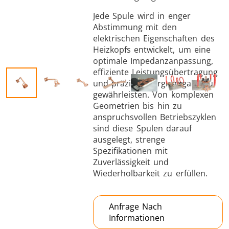
Jede Spule wird in enger
Abstimmung mit den
elektrischen Eigenschaften des
Heizkopfs entwickelt, um eine
optimale Impedanzanpassung,
effiziente Leistungsübertragung
Schrumpfverbindung
und präzise Energieabgabe zu
gewährleisten. Von komplexen
Geometrien bis hin zu
anspruchsvollen Betriebszyklen
sind diese Spulen darauf
ausgelegt, strenge
Generator mit
Generatoren
Steuerge
Spezifikationen mit
Controller
Zuverlässigkeit und
Wiederholbarkeit zu erfüllen.
Anfrage Nach
Informationen