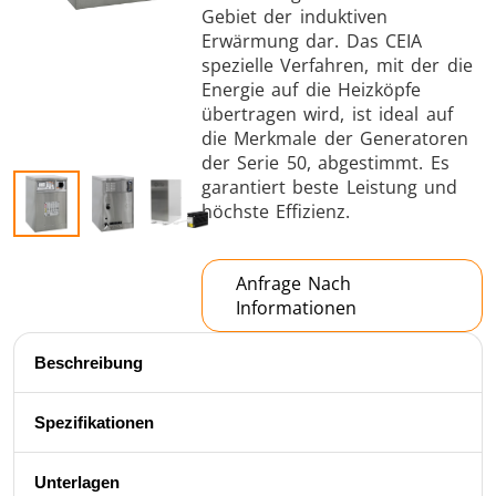
Gebiet der induktiven
Erwärmung dar. Das CEIA
spezielle Verfahren, mit der die
Energie auf die Heizköpfe
übertragen wird, ist ideal auf
die Merkmale der Generatoren
der Serie 50, abgestimmt. Es
Schrumpfverbindung
garantiert beste Leistung und
höchste Effizienz.
Anfrage Nach
Informationen
Generator mit
Generatoren
Steuerge
Controller
Beschreibung
Spezifikationen
Unterlagen