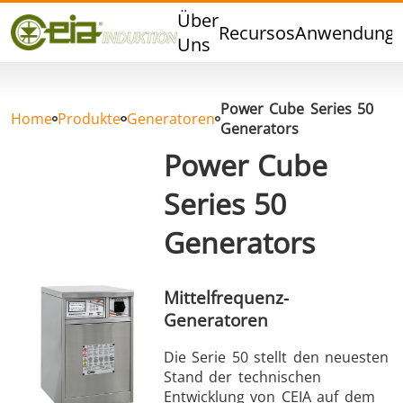
Qualität
Über
Recursos
Anwendung
Veranstaltungen
Uns
Blog
FAQ
Power Cube Series 50
Home
Produkte
Generatoren
Generators
Power Cube
Series 50
Hartlöten
Weichlöten
Generators
Mittelfrequenz-
Generatoren
Aluminumlöten
Verschlussversiegelung
Die Serie 50 stellt den neuesten
Stand der technischen
Entwicklung von CEIA auf dem