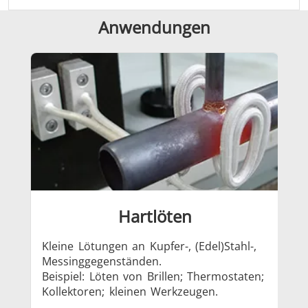
Serie SH
Heizkopf
Induktions
Anwendungen
Automotive
Befestigung
Draht-
Kabelprod
Hartlöten
Grüne Energie
Halbleiter
HVA
Kleine Lötungen an Kupfer-, (Edel)Stahl-,
Löt
Messinggegenständen.
Bea
Beispiel: Löten von Brillen; Thermostaten;
Kollektoren; kleinen Werkzeugen.