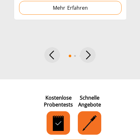
Mehr Erfahren
Medizin und
Metallwerkzeuge
Rechenze
Pharma
& K
Kostenlose
Schnelle
Probentests
Angebote