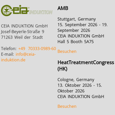
AMB
Medizin und
Metallwerkzeuge
Rechenze
Stuttgart, Germany
15. September 2026 - 19.
Pharma
& K
CEIA INDUKTION GmbH
September 2026
Josef-Beyerle-Straße 9
CEIA INDUKTION GmbH
71263 Weil der Stadt
Hall 5 Booth 5A75
Telefon:
+49
70333-0989-60
Besuchen
E-mail:
info
@ceia-
induktion.de
HeatTreatmentCongress
(HK)
Cologne, Germany
13. Oktober 2026 - 15.
Oktober 2026
CEIA INDUKTION GmbH
Besuchen