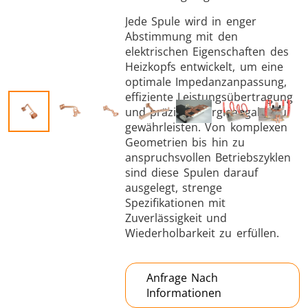
Jede Spule wird in enger
Abstimmung mit den
elektrischen Eigenschaften des
Heizkopfs entwickelt, um eine
optimale Impedanzanpassung,
effiziente Leistungsübertragung
Schrumpfverbindung
und präzise Energieabgabe zu
gewährleisten. Von komplexen
Geometrien bis hin zu
anspruchsvollen Betriebszyklen
sind diese Spulen darauf
ausgelegt, strenge
Generator mit
Generatoren
Steuerge
Spezifikationen mit
Controller
Zuverlässigkeit und
Wiederholbarkeit zu erfüllen.
Anfrage Nach
Informationen