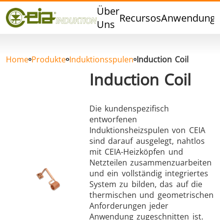
Qualität
Über
Recursos
Anwendung
Veranstaltungen
Uns
Blog
FAQ
Home
Produkte
Induktionsspulen
Induction Coil
Induction Coil
Die kundenspezifisch
Hartlöten
Weichlöten
entworfenen
Induktionsheizspulen von CEIA
sind darauf ausgelegt, nahtlos
mit CEIA-Heizköpfen und
Netzteilen zusammenzuarbeiten
und ein vollständig integriertes
System zu bilden, das auf die
Aluminumlöten
Verschlussversiegelung
thermischen und geometrischen
Anforderungen jeder
Anwendung zugeschnitten ist.