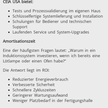
CEIA USA bietet:
Tests und Prozessvalidierung im eigenen Haus
Schlüsselfertige Systemlieferung und Installation
Medizin und
Metallwerkzeuge
Rechenze
Schulungen für Bediener und technischen
Pharma
& K
Support
Laufenden Service und System-Upgrades
Amortisationszeit
Eine der häufigsten Fragen lautet: „Warum in ein
Induktionssystem investieren, wenn ich bereits eine
Lötlampe oder einen Ofen habe?“
Die Antwort liegt im ROI:
Reduzierter Energieverbrauch
Verbesserte Sicherheit
Schnellere Zykluszeiten
Geringerer Wartungsaufwand
Weniger Platzbedarf in der Fertigungshalle