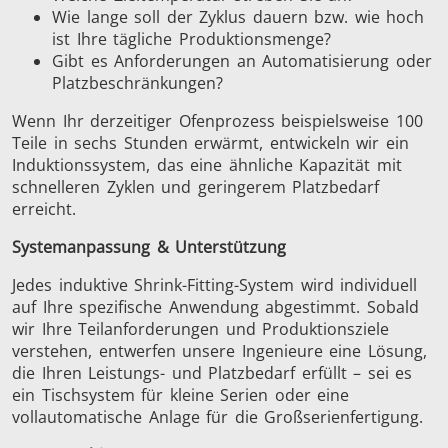
Wie lange soll der Zyklus dauern bzw. wie hoch
Serie SH
Heizkopf
Induktions
ist Ihre tägliche Produktionsmenge?
Gibt es Anforderungen an Automatisierung oder
Platzbeschränkungen?
Wenn Ihr derzeitiger Ofenprozess beispielsweise 100
Teile in sechs Stunden erwärmt, entwickeln wir ein
Automotive
Befestigung
Draht-
Induktionssystem, das eine ähnliche Kapazität mit
Kabelprod
schnelleren Zyklen und geringerem Platzbedarf
erreicht.
Systemanpassung & Unterstützung
Jedes induktive Shrink-Fitting-System wird individuell
auf Ihre spezifische Anwendung abgestimmt. Sobald
wir Ihre Teilanforderungen und Produktionsziele
Grüne Energie
Halbleiter
HVA
verstehen, entwerfen unsere Ingenieure eine Lösung,
die Ihren Leistungs- und Platzbedarf erfüllt – sei es
ein Tischsystem für kleine Serien oder eine
vollautomatische Anlage für die Großserienfertigung.