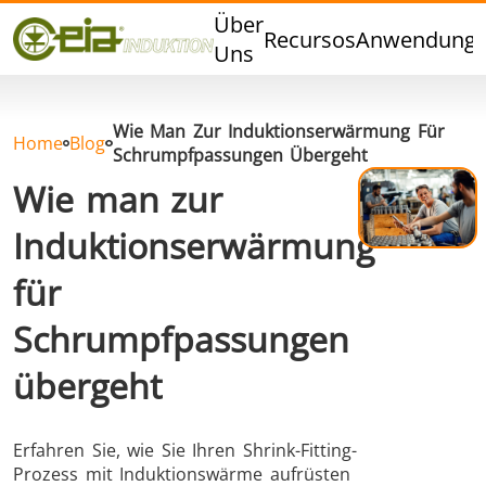
Qualität
Über
Recursos
Anwendung
Veranstaltungen
Uns
Blog
FAQ
Wie Man Zur Induktionserwärmung Für
Home
Blog
Schrumpfpassungen Übergeht
Wie man zur
Induktionserwärmung
Hartlöten
Weichlöten
für
Schrumpfpassungen
übergeht
Aluminumlöten
Verschlussversiegelung
Erfahren Sie, wie Sie Ihren Shrink-Fitting-
Prozess mit Induktionswärme aufrüsten