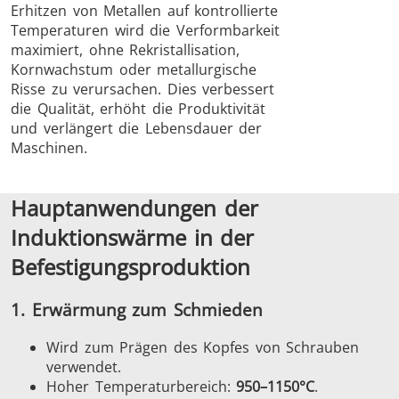
Erhitzen von Metallen auf kontrollierte
Temperaturen wird die Verformbarkeit
maximiert, ohne Rekristallisation,
Kornwachstum oder metallurgische
Risse zu verursachen. Dies verbessert
die Qualität, erhöht die Produktivität
und verlängert die Lebensdauer der
Schrumpfverbindung
Maschinen.
Hauptanwendungen der
Induktionswärme in der
Generator mit
Generatoren
Steuerge
Befestigungsproduktion
Controller
1. Erwärmung zum Schmieden
Wird zum Prägen des
Kopfes
von Schrauben
verwendet.
Hoher Temperaturbereich:
950–1150°C
.