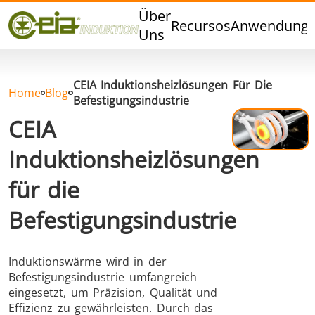
Qualität
Über
Recursos
Anwendung
Veranstaltungen
Uns
Blog
FAQ
CEIA Induktionsheizlösungen Für Die
Home
Blog
Befestigungsindustrie
CEIA
Induktionsheizlösungen
Hartlöten
Weichlöten
für die
Befestigungsindustrie
Induktionswärme wird in der
Aluminumlöten
Verschlussversiegelung
Befestigungsindustrie umfangreich
eingesetzt, um Präzision, Qualität und
Effizienz zu gewährleisten. Durch das