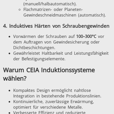
(manuell/halbautomatisch).
Flachmatrizen- oder Planeten-
Gewindeschneidmaschinen (automatisch).
Medizin und
Metallwerkzeuge
Rechenze
4. Induktives Härten von Schraubengewinden
Pharma
& K
Vorwärmen
der Schrauben auf
100–300°C
vor
dem Auftragen von Gewindesicherung oder
Dichtbeschichtungen.
Gewährleistet
Haltbarkeit
und Leistungsfähigkeit
der Befestigungselemente.
Warum CEIA Induktionssysteme
wählen?
Kompaktes Design ermöglicht nahtlose
Integration in bestehende Produktionslinien.
Kontinuierliche, zuverlässige Erwärmung,
optimiert für verschiedene Metalle.
Verbesserte Effizienz und reduzierte