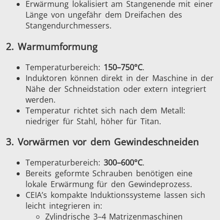
Erwärmung lokalisiert am Stangenende mit einer
Serie SH
Heizkopf
Induktions
Länge von ungefähr dem Dreifachen des
Stangendurchmessers.
2. Warmumformung
Temperaturbereich:
150–750°C
.
Automotive
Befestigung
Draht-
Induktoren können direkt in der Maschine in der
Kabelprod
Nähe der Schneidstation oder extern integriert
werden.
Temperatur richtet sich nach dem Metall:
niedriger für Stahl, höher für Titan.
3. Vorwärmen vor dem Gewindeschneiden
Temperaturbereich:
300–600°C
.
Grüne Energie
Halbleiter
HVA
Bereits geformte Schrauben benötigen eine
lokale Erwärmung für den Gewindeprozess.
CEIA’s kompakte Induktionssysteme lassen sich
leicht integrieren in:
Zylindrische 3–4 Matrizenmaschinen