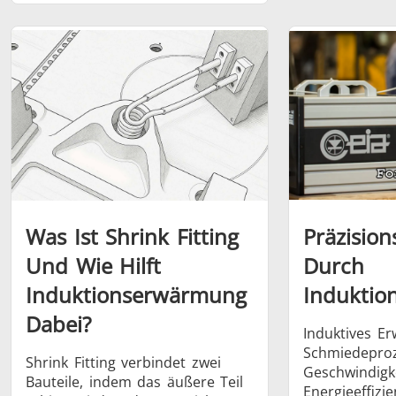
Medizin und
Metallwerkzeuge
Rechenze
Pharma
& K
Was Ist Shrink Fitting
Präzisio
Und Wie Hilft
Durch
Induktionserwärmung
Indukti
Dabei?
Induktives E
Schmiedeproz
Shrink Fitting verbindet zwei
Geschwindigke
Bauteile, indem das äußere Teil
Energieeffiz