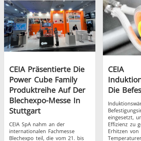
Schrumpfverbindung
CEIA Präsentierte Die
CEIA
Power Cube Family
Induktio
Generator mit
Generatoren
Steuerge
Produktreihe Auf Der
Die Befes
Controller
Blechexpo-Messe In
Induktionswä
Stuttgart
Befestigungs
eingesetzt, u
CEIA SpA nahm an der
Effizienz zu 
internationalen Fachmesse
Erhitzen von 
Blechexpo teil, die vom 21. bis
Temperaturen