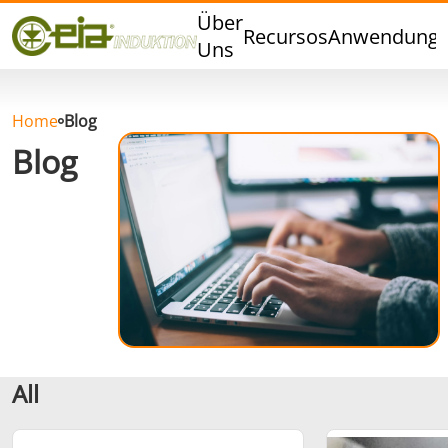
Qualität
Über
Recursos
Anwendung
Veranstaltungen
Uns
Blog
FAQ
Home
Blog
Blog
Hartlöten
Weichlöten
Aluminumlöten
Verschlussversiegelung
All