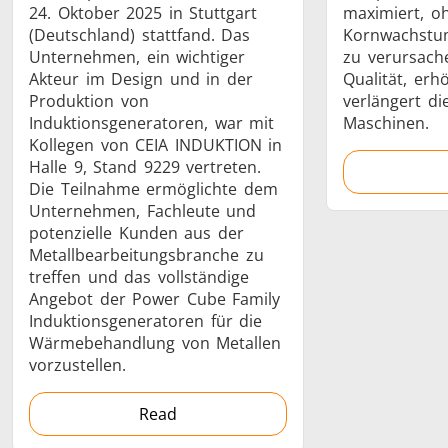
24. Oktober 2025 in Stuttgart
maximiert, oh
Serie SH
Heizkopf
Induktions
(Deutschland) stattfand. Das
Kornwachstum
Unternehmen, ein wichtiger
zu verursache
Akteur im Design und in der
Qualität, erh
Produktion von
verlängert d
Induktionsgeneratoren, war mit
Maschinen.
Kollegen von CEIA INDUKTION in
Automotive
Befestigung
Draht-
Halle 9, Stand 9229 vertreten.
Kabelprod
Die Teilnahme ermöglichte dem
Unternehmen, Fachleute und
potenzielle Kunden aus der
Metallbearbeitungsbranche zu
treffen und das vollständige
Angebot der Power Cube Family
Induktionsgeneratoren für die
Grüne Energie
Halbleiter
HVA
Wärmebehandlung von Metallen
vorzustellen.
Read