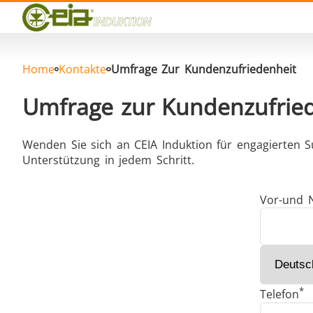
Qualität
Veranstaltungen
Blog
FAQ
Home
Kontakte
Umfrage Zur Kundenzufriedenheit
Umfrage zur Kundenzufrie
Wenden Sie sich an CEIA Induktion für engagierten Su
Hartlöten
Unterstützung in jedem Schritt.
Vor-und 
Aluminumlöten
Vers
*
Telefon