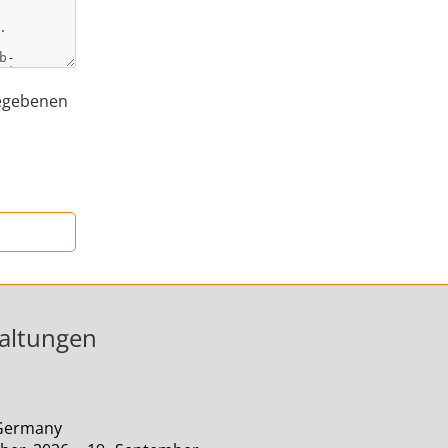
egebenen
altungen
 Germany