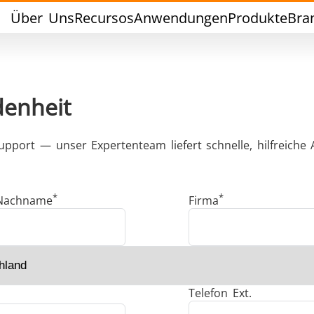
Über Uns
Recursos
Anwendungen
Produkte
Bra
denheit
pport — unser Expertenteam liefert schnelle, hilfreiche 
Weichlöten
Werkzeuglöte
*
*
Nachname
Firma
chlussversiegelung
Warm Umformen / S
Telefon Ext.