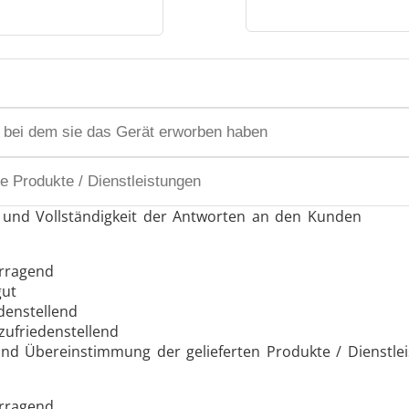
Generatoren
Steuergeräte
t und Vollständigkeit der Antworten an den Kunden
rragend
ut
denstellend
zufriedenstellend
und Übereinstimmung der gelieferten Produkte / Dienstle
Heizkopf
Induktionsspul
rragend