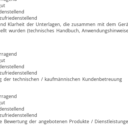
ut
denstellend
zufriedenstellend
Befestigung
Draht- und Kabelpro
und Klarheit der Unterlagen, die zusammen mit dem Gerä
tellt wurden (technisches Handbuch, Anwendungshinweise
rragend
ut
Halbleiter
HVAC
denstellend
zufriedenstellend
g der technischen / kaufmännischen Kundenbetreuung
rragend
ut
denstellend
etallwerkzeuge
Rechenzentren 
zufriedenstellend
e Bewertung der angebotenen Produkte / Dienstleistung