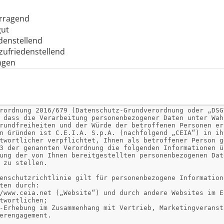
rragend
ut
denstellend
zufriedenstellend
ngen