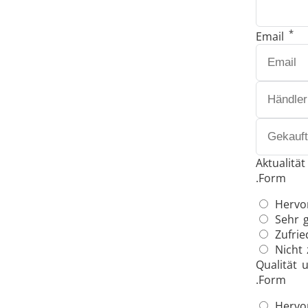
*
Email
Schrumpfverbindung
Generator mit Controller
Aktualitä
.Form
Hervo
Sehr g
Zufrie
Nicht 
Qualität 
Serie SH
.Form
Hervo