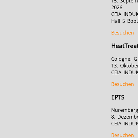
15. Septem
2026
CEIA INDU
Hall 5 Boo
Besuchen
HeatTrea
Cologne, 
13. Oktobe
CEIA INDU
Besuchen
EPTS
Nuremberg
8. Dezembe
CEIA INDU
Besuchen