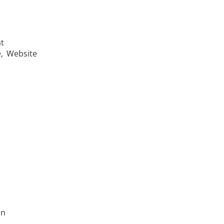
duktion
Elektrofahrzeuge (EV)
t
, Website
Luft- und Raumfahrt
& KI
Rohr- und Leitungsproduktion
en