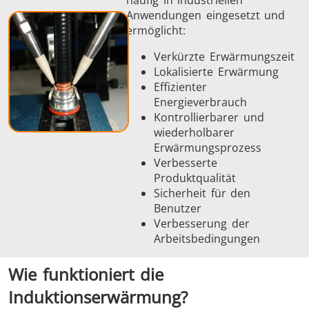
Anwendungen eingesetzt und
ermöglicht:
Medizin und
Metallwerkzeuge
Rechenze
Verkürzte Erwärmungszeit
Pharma
& K
Lokalisierte Erwärmung
Effizienter
Energieverbrauch
Kontrollierbarer und
wiederholbarer
Erwärmungsprozess
Verbesserte
Produktqualität
Sicherheit für den
Benutzer
Verbesserung der
Arbeitsbedingungen
Wie funktioniert die
Induktionserwärmung?