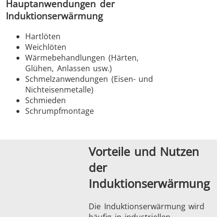
Hauptanwendungen der
Serie SH
Heizkopf
Induktions
Induktionserwärmung
Hartlöten
Weichlöten
Wärmebehandlungen (Härten,
Glühen, Anlassen usw.)
Automotive
Befestigung
Draht-
Schmelzanwendungen (Eisen- und
Kabelprod
Nichteisenmetalle)
Schmieden
Schrumpfmontage
Vorteile und Nutzen
Grüne Energie
Halbleiter
HVA
der
Induktionserwärmung
Die Induktionserwärmung wird
häufig in industriellen