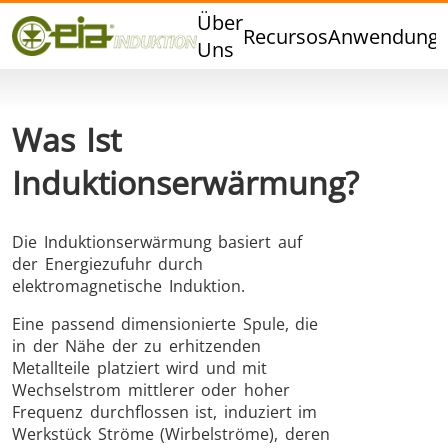
Qualität
Über
Recursos
Anwendung
Veranstaltungen
Uns
Blog
FAQ
Was Ist
Induktionserwärmung?
Hartlöten
Weichlöten
Die Induktionserwärmung basiert auf
der Energiezufuhr durch
elektromagnetische Induktion.
Eine passend dimensionierte Spule, die
in der Nähe der zu erhitzenden
Metallteile platziert wird und mit
Aluminumlöten
Verschlussversiegelung
Wechselstrom mittlerer oder hoher
Frequenz durchflossen ist, induziert im
Werkstück Ströme (Wirbelströme), deren