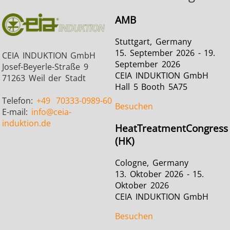
Serie SH
Heizkopf
Induktions
AMB
Stuttgart, Germany
15. September 2026 - 19.
CEIA INDUKTION GmbH
September 2026
Josef-Beyerle-Straße 9
Automotive
Befestigung
Draht-
CEIA INDUKTION GmbH
71263 Weil der Stadt
Hall 5 Booth 5A75
Kabelprod
Telefon:
+49
70333-0989-60
Besuchen
E-mail:
info
@ceia-
induktion.de
HeatTreatmentCongress
(HK)
Cologne, Germany
Grüne Energie
Halbleiter
HVA
13. Oktober 2026 - 15.
Oktober 2026
CEIA INDUKTION GmbH
Besuchen