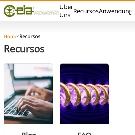
Qualität
Über
Recursos
Anwendung
Veranstaltungen
Uns
Blog
FAQ
Home
Recursos
Recursos
Hartlöten
Weichlöten
Aluminumlöten
Verschlussversiegelung